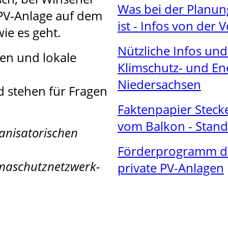
Was bei der Planung
e PV-Anlage auf dem
ist - Infos von der
ie es geht.
Nützliche Infos und
en und lokale
Klimschutz- und En
Niedersachsen
d stehen für Fragen
Faktenpapier Stecke
vom Balkon - Stan
anisatorischen
Förderprogramm der
limaschutznetzwerk-
private PV-Anlagen