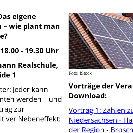
Das eigene
 – wie plant man
e?
 18.00 - 19.30 Uhr
ann Realschule,
ide 1
Foto: IStock
Vorträge der Ver
er: Jeder kann
Download:
nten werden – und
trag zur
Vortrag 1: Zahlen z
itiver Nebeneffekt:
Niedersachsen - H
der Region - Brosc