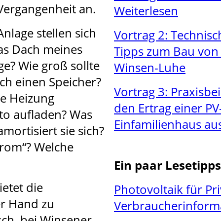
Vergangenheit an.
Weiterlesen
nlage stellen sich
Vortrag 2: Technis
 das Dach meines
Tipps zum Bau von 
ge? Wie groß sollte
Winsen-Luhe
ich einen Speicher?
Vortrag 3: Praxisbe
ne Heizung
den Ertrag einer P
to aufladen? Was
Einfamilienhaus au
mortisiert sie sich?
trom“? Welche
Ein paar Lesetipps
etet die
Photovoltaik für Pr
er Hand zu
Verbraucherinforma
sch, bei Winsener